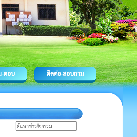
ม-ตอบ
ติดต่อ-สอบถาม