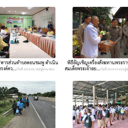
ิหารส่วนตำบลดอนชมพู ดำเนิน
พิธีอัญเชิญเครื่องสังฆทานพระร
งค์คว...
สมเด็จพระเจ้าอย...
[วันที่ 2019-04-25][ผู้อ่าน 581]
[วันที่ 2019-03-01][ผู้