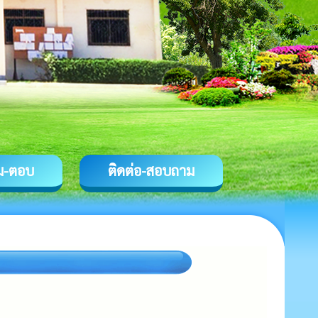
ม-ตอบ
ติดต่อ-สอบถาม