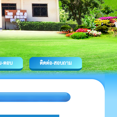
ม-ตอบ
ติดต่อ-สอบถาม