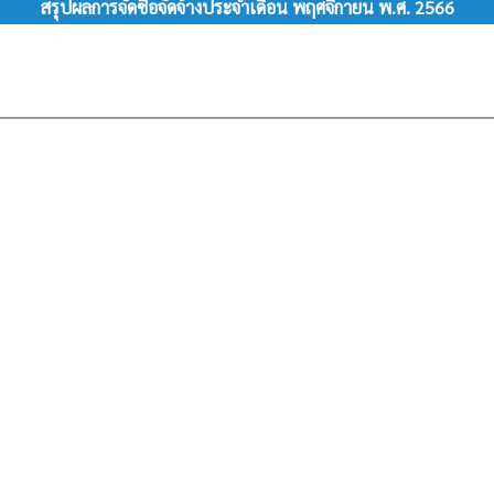
สรุปผลการจัดซื้อจัดจ้างประจำเดือน พฤศจิกายน พ.ศ. 2566