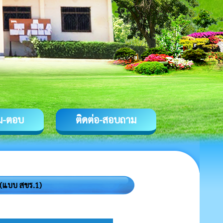
ม-ตอบ
ติดต่อ-สอบถาม
 (แบบ สขร.1)