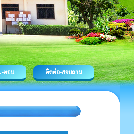
ม-ตอบ
ติดต่อ-สอบถาม